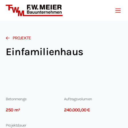
Unternehmen
Leistungen
Projekte
Referenzen
PROJEKTE
Karriere
Einfamilienhaus
Kontakt
Betonmenge
Auftragsvolumen
250 m³
240.000,00 €
Projektdauer